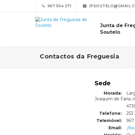
967 504 271
JFSOUTELO@GMAIL.
Junta de Fre
Soutelo
Contactos da Freguesia
Sede
Morada:
Lar
Joaquim de Faria, n
Morada:
4730
Telefone:
253 
Telemóvel:
967
Email:
jfs