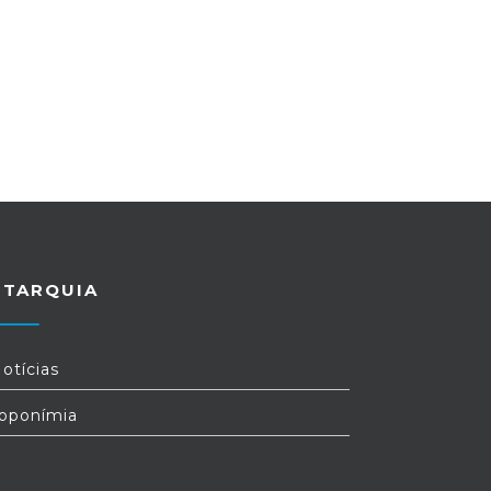
UTARQUIA
otícias
oponímia