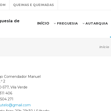
COM
QUEIMAS E QUEIMADAS
guesia de
INÍCIO
FREGUESIA
AUTARQUIA
Início
go Comendador Manuel
.º 2
-577, Vila Verde
311 406
 504 271
outelo@gmail.com