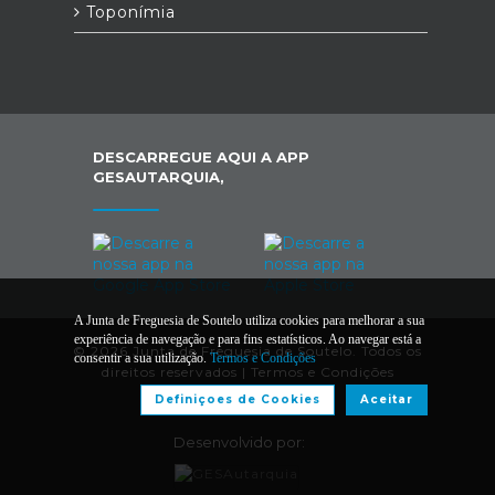
Toponímia
DESCARREGUE AQUI A APP
GESAUTARQUIA,
A Junta de Freguesia de Soutelo utiliza cookies para melhorar a sua
experiência de navegação e para fins estatísticos. Ao navegar está a
© 2026 Junta de Freguesia de Soutelo. Todos os
consentir a sua utilização.
Termos e Condições
direitos reservados |
Termos e Condições
Definiçoes de Cookies
Aceitar
Desenvolvido por: