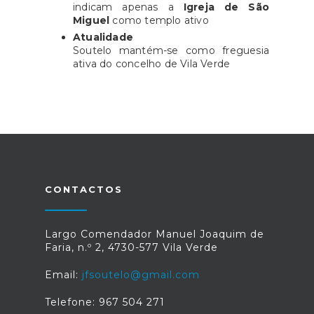
indicam apenas a
Igreja de São
Miguel
como templo ativo
Atualidade
Soutelo mantém-se como freguesia
ativa do concelho de Vila Verde
CONTACTOS
Largo Comendador Manuel Joaquim de
Faria, n.º 2, 4730-577 Vila Verde
Email:
jfsoutelo@gmail.com
Telefone: 967 504 271