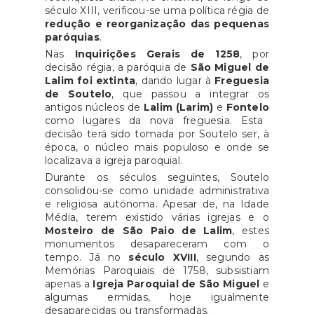
século XIII, verificou-se uma política régia de
redução e reorganização das pequenas
paróquias
.
Nas
Inquirições Gerais de 1258
, por
decisão régia, a paróquia de
São Miguel de
Lalim foi extinta
, dando lugar à
Freguesia
de Soutelo
, que passou a integrar os
antigos núcleos de
Lalim (Larim)
e
Fontelo
como lugares da nova freguesia. Esta
decisão terá sido tomada por Soutelo ser, à
época, o núcleo mais populoso e onde se
localizava a igreja paroquial.
Durante os séculos seguintes, Soutelo
consolidou-se como unidade administrativa
e religiosa autónoma. Apesar de, na Idade
Média, terem existido várias igrejas e o
Mosteiro de São Paio de Lalim
, estes
monumentos desapareceram com o
tempo. Já no
século XVIII
, segundo as
Memórias Paroquiais de 1758, subsistiam
apenas a
Igreja Paroquial de São Miguel
e
algumas ermidas, hoje igualmente
desaparecidas ou transformadas.