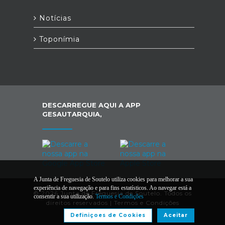
Notícias
Toponímia
DESCARREGUE AQUI A APP
GESAUTARQUIA,
A Junta de Freguesia de Soutelo utiliza cookies para melhorar a sua
experiência de navegação e para fins estatísticos. Ao navegar está a
© 2026 Junta de Freguesia de Soutelo. Todos os
consentir a sua utilização.
Termos e Condições
direitos reservados |
Termos e Condições
Definiçoes de Cookies
Aceitar