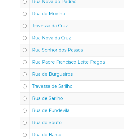
Rua Nova do Padrão
4
Rua do Moinho
4
Travessa da Cruz
4
Rua Nova da Cruz
4
Rua Senhor dos Passos
4
Rua Padre Francisco Leite Fragoa
4
Rua de Burgueiros
4
Travessa de Sarilho
4
Rua de Sarilho
4
Rua de Fundevila
4
Rua do Souto
4
Rua do Barco
4