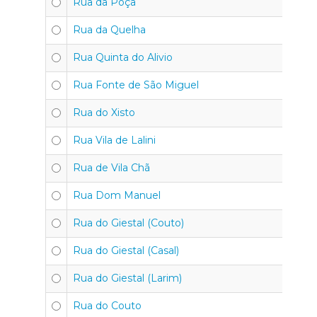
Rua da Poça
4
Rua da Quelha
4
Rua Quinta do Alivio
4
Rua Fonte de São Miguel
4
Rua do Xisto
4
Rua Vila de Lalini
4
Rua de Vila Chã
4
Rua Dom Manuel
4
Rua do Giestal (Couto)
4
Rua do Giestal (Casal)
4
Rua do Giestal (Larim)
4
Rua do Couto
4