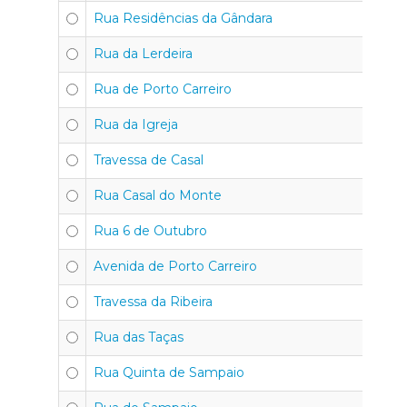
Rua Residências da Gândara
4
Rua da Lerdeira
4
Rua de Porto Carreiro
4
Rua da Igreja
4
Travessa de Casal
4
Rua Casal do Monte
4
Rua 6 de Outubro
4
Avenida de Porto Carreiro
4
Travessa da Ribeira
4
Rua das Taças
4
Rua Quinta de Sampaio
4