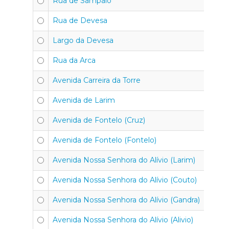
Rua de Sampaio
4
Rua de Devesa
4
Largo da Devesa
4
Rua da Arca
4
Avenida Carreira da Torre
4
Avenida de Larim
4
Avenida de Fontelo (Cruz)
4
Avenida de Fontelo (Fontelo)
4
Avenida Nossa Senhora do Alívio (Larim)
4
Avenida Nossa Senhora do Alívio (Couto)
4
Avenida Nossa Senhora do Alívio (Gandra)
4
Avenida Nossa Senhora do Alívio (Alivio)
4