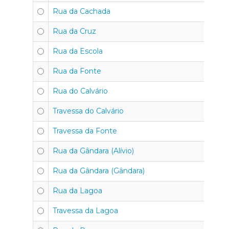
Rua da Cachada
4
Rua da Cruz
4
Rua da Escola
4
Rua da Fonte
4
Rua do Calvário
4
Travessa do Calvário
4
Travessa da Fonte
4
Rua da Gândara (Alívio)
4
Rua da Gândara (Gândara)
4
Rua da Lagoa
4
Travessa da Lagoa
4