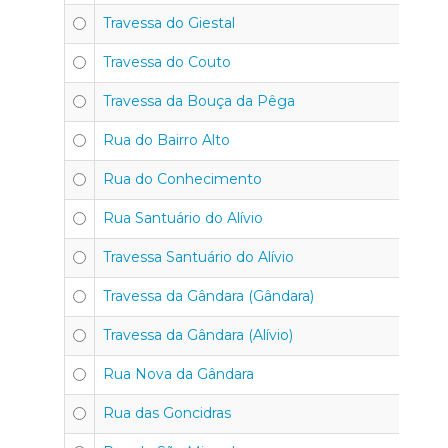
Travessa do Giestal
4
Travessa do Couto
4
Travessa da Bouça da Pêga
4
Rua do Bairro Alto
4
Rua do Conhecimento
4
Rua Santuário do Alívio
4
Travessa Santuário do Alívio
4
Travessa da Gândara (Gândara)
4
Travessa da Gândara (Alívio)
4
Rua Nova da Gândara
4
Rua das Goncidras
4