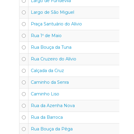
Largo de Fundevila
4
Largo de São Miguel
4
Praça Santuário do Alívio
4
Rua 1º de Maio
4
Rua Bouça da Tuna
4
Rua Cruzeiro do Alívio
4
Calçada da Cruz
4
Caminho da Senra
4
Caminho Liso
4
Rua da Azenha Nova
4
Rua da Barroca
4
Rua Bouça da Pêga
4