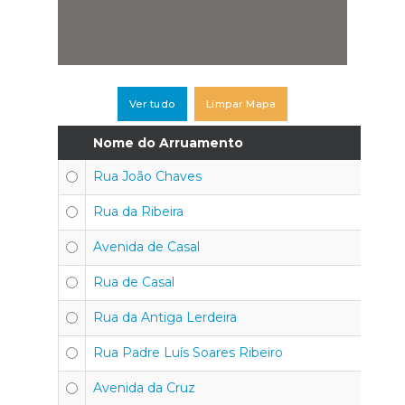
Ver tudo
Limpar Mapa
Nome do Arruamento
C
Rua João Chaves
4
Rua da Ribeira
4
Avenida de Casal
4
Rua de Casal
4
Rua da Antiga Lerdeira
4
Rua Padre Luís Soares Ribeiro
4
Avenida da Cruz
4