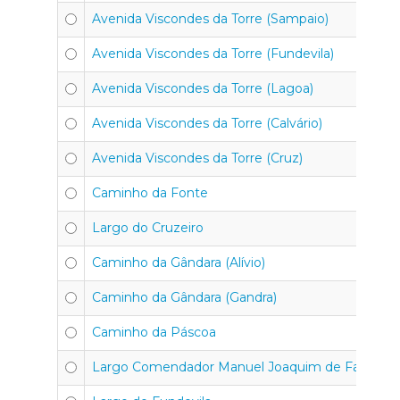
Avenida Viscondes da Torre (Sampaio)
4
Avenida Viscondes da Torre (Fundevila)
4
Avenida Viscondes da Torre (Lagoa)
4
Avenida Viscondes da Torre (Calvário)
4
Avenida Viscondes da Torre (Cruz)
4
Caminho da Fonte
4
Largo do Cruzeiro
4
Caminho da Gândara (Alívio)
4
Caminho da Gândara (Gandra)
4
Caminho da Páscoa
4
Largo Comendador Manuel Joaquim de Faria
4