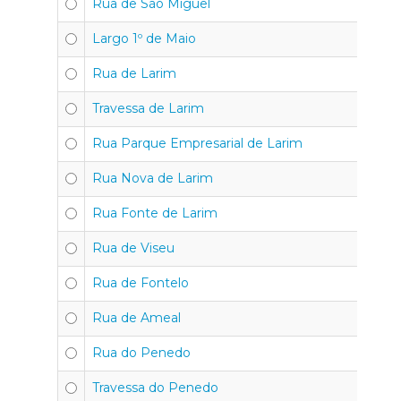
Rua de São Miguel
4
Largo 1º de Maio
4
Rua de Larim
4
Travessa de Larim
4
Rua Parque Empresarial de Larim
4
Rua Nova de Larim
4
Rua Fonte de Larim
4
Rua de Viseu
4
Rua de Fontelo
4
Rua de Ameal
4
Rua do Penedo
4
Travessa do Penedo
4