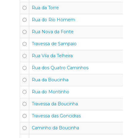
Rua da Torre
4
Rua do Rio Homem
4
Rua Nova da Fonte
4
Travessa de Sampaio
4
Rua Vila da Telheira
4
Rua dos Quatro Caminhos
4
Rua da Boucinha
4
Rua do Montinho
4
Travessa da Boucinha
4
Travessa das Goncidras
4
Caminho da Boucinha
4