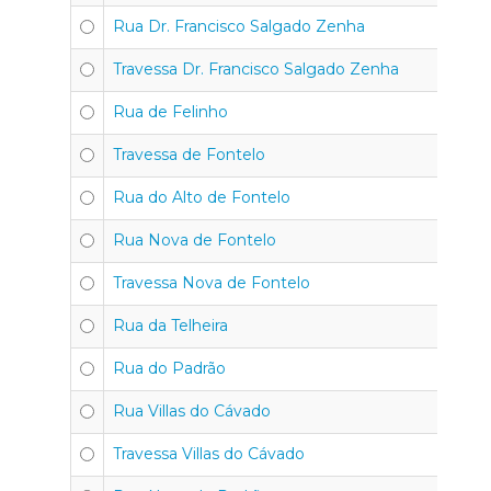
Rua Dr. Francisco Salgado Zenha
4
Travessa Dr. Francisco Salgado Zenha
4
Rua de Felinho
4
Travessa de Fontelo
4
Rua do Alto de Fontelo
4
Rua Nova de Fontelo
4
Travessa Nova de Fontelo
4
Rua da Telheira
4
Rua do Padrão
4
Rua Villas do Cávado
4
Travessa Villas do Cávado
4