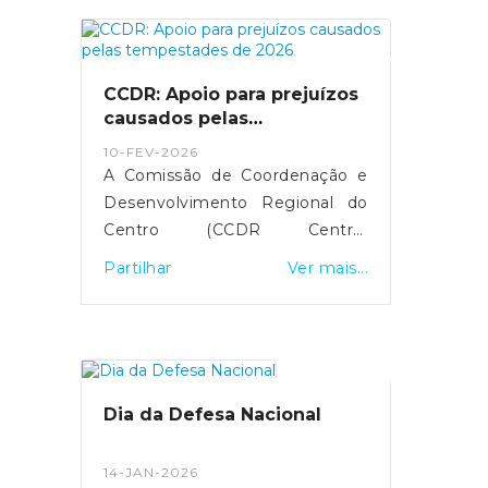
aumento da comparticipação de
15 para 25 euros durante os
próximos três meses,
CCDR: Apoio para prejuízos
justificando a medida com o
causados pelas
impacto da guerra no Médio
tempestades de 2026
10-FEV-2026
Oriente.
A Comissão de Coordenação e
Desenvolvimento Regional do
Centro (CCDR Centro)
disponibilizou uma plataforma
Partilhar
Ver mais...
online para o registo de
prejuízos resultantes das
tempestades de 2026 que
afetaram vários concelhos da
Região Centro.O portal destina-
Dia da Defesa Nacional
se a cidadãos, empresas,
agricultores e municípios,
14-JAN-2026
permitindo a sinalização de