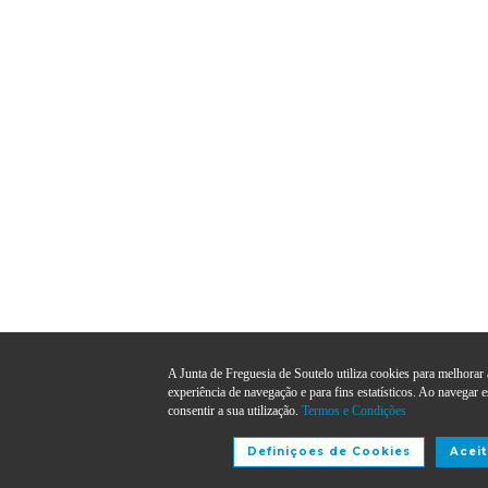
A Junta de Freguesia de Soutelo utiliza cookies para melhorar 
experiência de navegação e para fins estatísticos. Ao navegar e
consentir a sua utilização.
Termos e Condições
Definiçoes de Cookies
Aceit