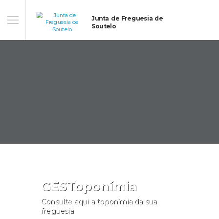
Junta de Freguesia de
Soutelo
GESToponímia
Consulte aqui a toponímia da sua
freguesia