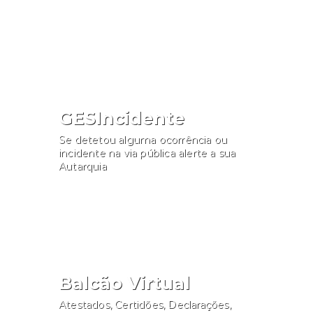
Consultar
GESIncidente
Se detetou alguma ocorrência ou
incidente na via pública alerte a sua
Autarquia
Participar
Balcão Virtual
Atestados, Certidões, Declarações,