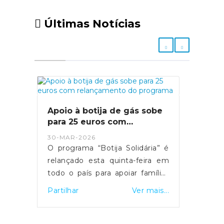
Últimas Notícias
Apoio à botija de gás sobe
para 25 euros com
relançamento do programa
30-MAR-2026
O programa “Botija Solidária” é
relançado esta quinta-feira em
todo o país para apoiar famílias
em situação de vulnerabilidade
Partilhar
Ver mais...
económica na compra de botijas
de gás. O primeiro-ministro Luís
Montenegro anunciou o