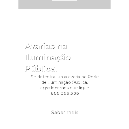
integração plena dos cidadãos
com deficiência. Para mais
informações, o INR disponibiliza
um canal de comunicação por
e-mail para o esclarecimento de
dúvidas: inr-
Avarias na
pih.prr@inr.mtsss.pt.Fonte: INR
Iluminação
Pública.
Se detectou uma avaria na Rede
de Iluminação Pública,
agradecemos que ligue
800 506 506
Saber mais