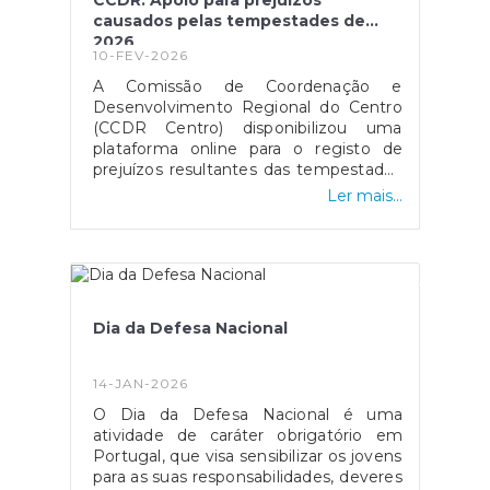
CCDR: Apoio para prejuízos
causados pelas tempestades de
2026
10-FEV-2026
A Comissão de Coordenação e
Desenvolvimento Regional do Centro
(CCDR Centro) disponibilizou uma
plataforma online para o registo de
prejuízos resultantes das tempestades
de 2026 que afetaram vários concelhos
Ler mais...
da Região Centro.O portal destina-se a
cidadãos, empresas, agricultores e
municípios, permitindo a sinalização de
danos em habitações, atividades
económicas, explorações agrícolas e
infraestruturas públicas, com vista ao
Dia da Defesa Nacional
acesso a apoios técnicos e
financeiros.O registo dos prejuízos é
um passo essencial para a avaliação
14-JAN-2026
dos danos e para a ativação dos
O Dia da Defesa Nacional é uma
mecanismos de apoio público. A
atividade de caráter obrigatório em
plataforma pode ser consultada no site
Portugal, que visa sensibilizar os jovens
oficial da CCDR Centro.Esta
para as suas responsabilidades, deveres
candidatura está disponível no site da