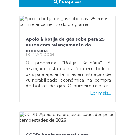
Pesquisar
Apoio à botija de gás sobe para 25
euros com relançamento do
programa
30-MAR-2026
O programa “Botija Solidária” é
relançado esta quinta-feira em todo o
país para apoiar famílias em situação de
vulnerabilidade económica na compra
de botijas de gás. O primeiro-ministro
Luís Montenegro anunciou o aumento
Ler mais...
da comparticipação de 15 para 25 euros
durante os próximos três meses,
justificando a medida com o impacto
da guerra no Médio Oriente.