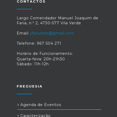
Nutricionistas. Fonte: gov.pt
CONTACTOS
cooperação com os vários parceiros
empenhados em apoiar esta iniciativa.
Fonte: IPDJ
Largo Comendador Manuel Joaquim de
Faria, n.º 2, 4730-577 Vila Verde
Email:
jfsoutelo@gmail.com
Telefone: 967 504 271
Horário de Funcionamento:
Quarta-feira: 20h-21h30
Sábado: 11h-12h
FREGUESIA
Agenda de Eventos
Caracterização