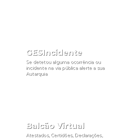
Consultar
GESIncidente
Se detetou alguma ocorrência ou
incidente na via pública alerte a sua
Autarquia
Participar
Balcão Virtual
Atestados, Certidões, Declarações,