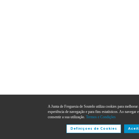
A Junta de Freguesia de Soutelo utiliza cookies para melhorar 
experiência de navegação e para fins estatísticos. Ao navegar e
consentir a sua utilização.
Termos e Condições
Definiçoes de Cookies
Aceit