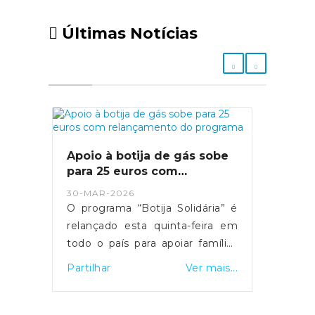
Últimas Notícias
Apoio à botija de gás sobe
para 25 euros com
relançamento do programa
30-MAR-2026
O programa “Botija Solidária” é
relançado esta quinta-feira em
todo o país para apoiar famílias
em situação de vulnerabilidade
Partilhar
Ver mais...
económica na compra de botijas
de gás. O primeiro-ministro Luís
Montenegro anunciou o