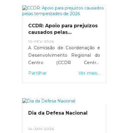
aumento da comparticipação de
15 para 25 euros durante os
próximos três meses,
CCDR: Apoio para prejuízos
justificando a medida com o
causados pelas
impacto da guerra no Médio
tempestades de 2026
10-FEV-2026
Oriente.
A Comissão de Coordenação e
Desenvolvimento Regional do
Centro (CCDR Centro)
disponibilizou uma plataforma
Partilhar
Ver mais...
online para o registo de
prejuízos resultantes das
tempestades de 2026 que
afetaram vários concelhos da
Região Centro.O portal destina-
Dia da Defesa Nacional
se a cidadãos, empresas,
agricultores e municípios,
14-JAN-2026
permitindo a sinalização de