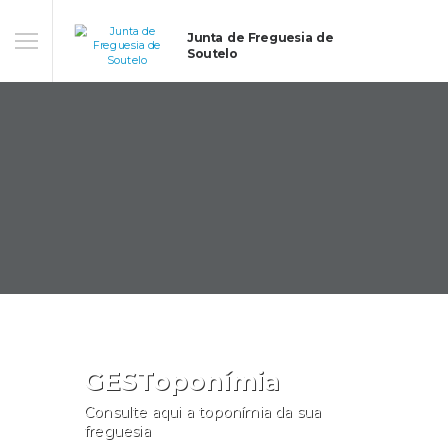
Junta de Freguesia de
Soutelo
GESToponímia
Consulte aqui a toponímia da sua
freguesia