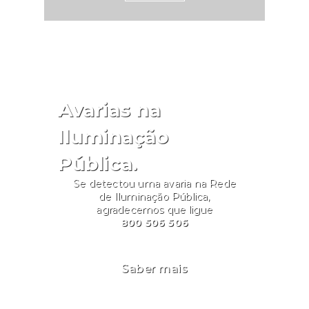
integração plena dos cidadãos
com deficiência. Para mais
informações, o INR disponibiliza
um canal de comunicação por
e-mail para o esclarecimento de
dúvidas: inr-
Avarias na
pih.prr@inr.mtsss.pt.Fonte: INR
Iluminação
Pública.
Se detectou uma avaria na Rede
de Iluminação Pública,
agradecemos que ligue
800 506 506
Saber mais